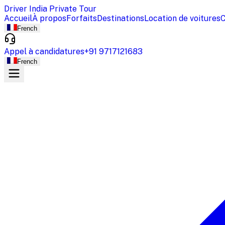
Driver India Private Tour
Accueil
À propos
Forfaits
Destinations
Location de voitures
C
French
Appel à candidatures
+91 9717121683
French