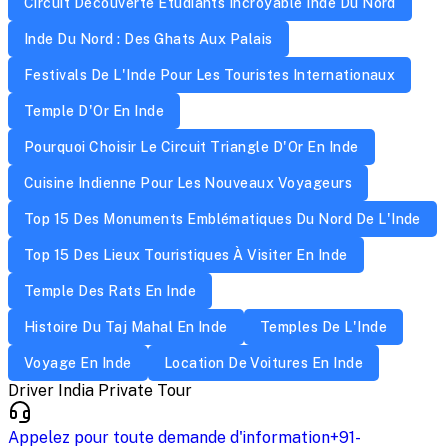
Circuit Découverte Étudiants Incroyable Inde Du Nord
Inde Du Nord : Des Ghats Aux Palais
Festivals De L'Inde Pour Les Touristes Internationaux
Temple D'Or En Inde
Pourquoi Choisir Le Circuit Triangle D'Or En Inde
Cuisine Indienne Pour Les Nouveaux Voyageurs
Top 15 Des Monuments Emblématiques Du Nord De L'Inde
Top 15 Des Lieux Touristiques À Visiter En Inde
Temple Des Rats En Inde
Histoire Du Taj Mahal En Inde
Temples De L'Inde
Voyage En Inde
Location De Voitures En Inde
Driver India Private Tour
Appelez pour toute demande d'information
+91-