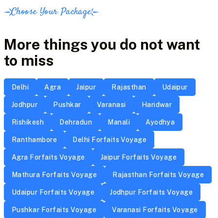
Choose Your Package
More things you do not want
to miss
Delhi
Agra
Jaipur
Rajasthan
Udaipur
Jodhpur
Pushkar
Varanasi
Haridwar
Rishikesh
Dehradun
Manali
Ayodhya
Ranthambore
Delhi Forfaits Voyage
Agra Forfaits Voyage
Jaipur Forfaits Voyage
Mathura Forfaits Voyage
Rajasthan Forfaits Voyage
Udaipur Forfaits Voyage
Jodhpur Forfaits Voyage
Pushkar Forfaits Voyage
Varanasi Forfaits Voyage