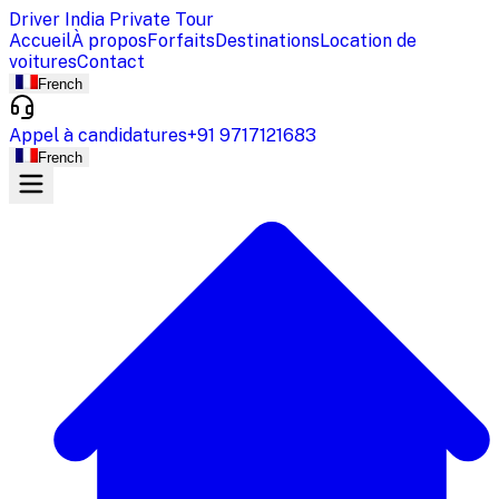
Driver India Private Tour
Accueil
À propos
Forfaits
Destinations
Location de
voitures
Contact
French
Appel à candidatures
+91 9717121683
French