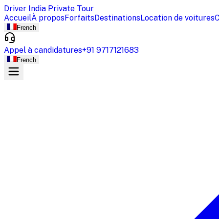
Driver India Private Tour
Accueil
À propos
Forfaits
Destinations
Location de voitures
C
French
Appel à candidatures
+91 9717121683
French