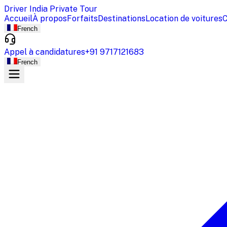
Driver India Private Tour
Accueil
À propos
Forfaits
Destinations
Location de voitures
C
French
Appel à candidatures
+91 9717121683
French