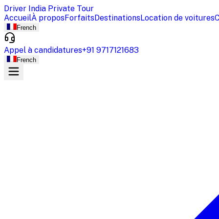
Driver India Private Tour
Accueil
À propos
Forfaits
Destinations
Location de voitures
C
French
Appel à candidatures
+91 9717121683
French