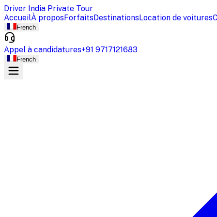
Driver India Private Tour
Accueil
À propos
Forfaits
Destinations
Location de voitures
C
French
Appel à candidatures
+91 9717121683
French