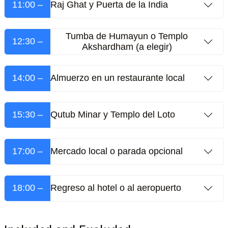
11:00 –
Raj Ghat y Puerta de la India
Tumba de Humayun o Templo
12:30 –
Akshardham (a elegir)
14:00 –
Almuerzo en un restaurante local
15:30 –
Qutub Minar y Templo del Loto
17:00 –
Mercado local o parada opcional
18:00 –
Regreso al hotel o al aeropuerto