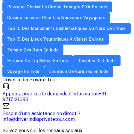
Pourquoi Choisir Le Circuit Triangle D'Or En Inde
Cuisine Indienne Pour Les Nouveaux Voyageurs
Top 15 Des Monuments Emblématiques Du Nord De L'Inde
Top 15 Des Lieux Touristiques À Visiter En Inde
Temple Des Rats En Inde
Histoire Du Taj Mahal En Inde
Temples De L'Inde
Voyage En Inde
Location De Voitures En Inde
Driver India Private Tour
Appelez pour toute demande d'information
+91-
9717121683
Besoin d’une assistance en direct ?
info@driverindiaprivatetour.com
Suivez-nous sur les réseaux sociaux