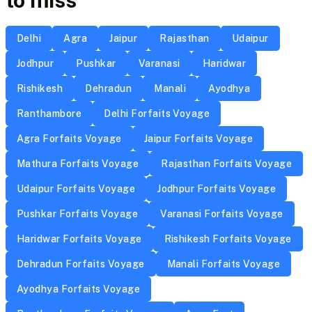
to miss
Delhi
Agra
Jaipur
Rajasthan
Udaipur
Jodhpur
Pushkar
Varanasi
Haridwar
Rishikesh
Dehradun
Manali
Ayodhya
Ranthambore
Delhi Forfaits Voyage
Agra Forfaits Voyage
Jaipur Forfaits Voyage
Mathura Forfaits Voyage
Rajasthan Forfaits Voyage
Udaipur Forfaits Voyage
Jodhpur Forfaits Voyage
Pushkar Forfaits Voyage
Varanasi Forfaits Voyage
Haridwar Forfaits Voyage
Rishikesh Forfaits Voyage
Dehradun Forfaits Voyage
Manali Forfaits Voyage
Ayodhya Forfaits Voyage