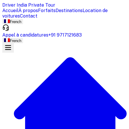
Driver India Private Tour
Accueil
À propos
Forfaits
Destinations
Location de
voitures
Contact
French
Appel à candidatures
+91 9717121683
French