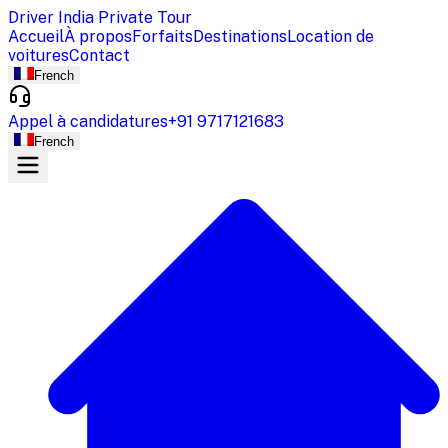
Driver India Private Tour
Accueil
À propos
Forfaits
Destinations
Location de
voitures
Contact
French
Appel à candidatures
+91 9717121683
French