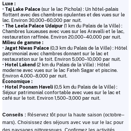
Luxe :
•
Taj Lake Palace
(sur le lac Pichola) : Un hôtel-palais
flottant avec des chambres opulentes et des vues sur le
lac. Environ ₹30,000–₹60,000 par nuit.
•
The Leela Palace Udaipur
(1 km du Palais de la Ville) :
Chambres luxueuses avec vues sur les Aravalli et le lac,
restauration raffinée. Environ ₹20,000–₹40,000 par nuit.
Milieu de gamme :
•
Jagat Niwas Palace
(0,3 km du Palais de la Ville) : Hôtel
patrimonial avec chambres donnant sur le lac et
restauration sur le toit. Environ ₹5,000–₹10,000 par nuit.
•
Hotel Lakend
(2 km du Palais de la Ville) : Hôtel
moderne avec vues sur le lac Fateh Sagar et piscine.
Environ ₹4,000–₹8,000 par nuit.
Économique :
•
Hotel Poonam Haveli
(0,5 km du Palais de la Ville) :
Séjour patrimonial confortable avec vues sur le lac et
café sur le toit. Environ ₹1,500–₹3,000 par nuit.
Conseils :
Réservez tôt pour la haute saison (octobre–
mars). Choisissez des séjours avec vue sur le lac pour
des paysages pittoresques. Confirmez les activités