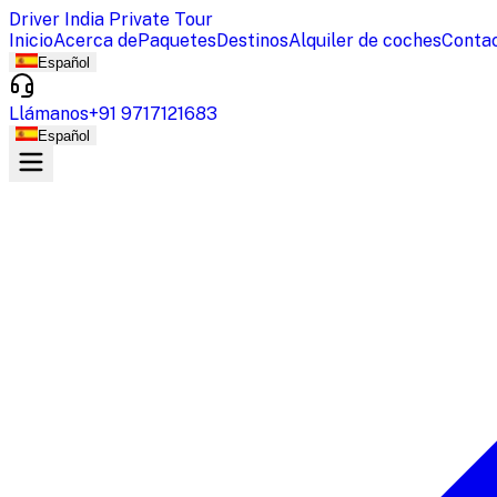
Driver India Private Tour
Inicio
Acerca de
Paquetes
Destinos
Alquiler de coches
Conta
Español
Llámanos
+91 9717121683
Español