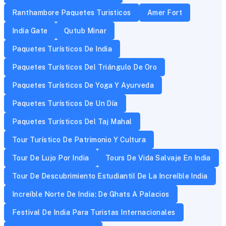
Ranthambore Paquetes Turisticos
Amer Fort
India Gate
Qutub Minar
Paquetes Turísticos De India
Paquetes Turísticos Del Triángulo De Oro
Paquetes Turísticos De Yoga Y Ayurveda
Paquetes Turísticos De Un Día
Paquetes Turísticos Del Taj Mahal
Tour Turístico De Patrimonio Y Cultura
Tour De Lujo Por India
Tours De Vida Salvaje En India
Tour De Descubrimiento Estudiantil De La Increíble India
Increíble Norte De India: De Ghats A Palacios
Festival De India Para Turistas Internacionales