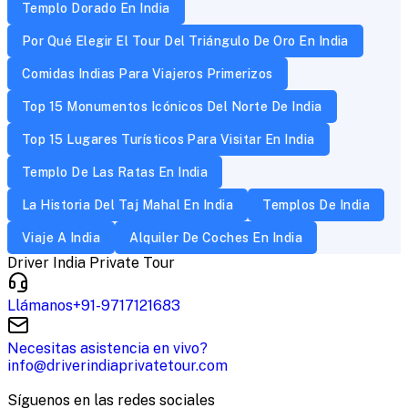
Templo Dorado En India
Por Qué Elegir El Tour Del Triángulo De Oro En India
Comidas Indias Para Viajeros Primerizos
Top 15 Monumentos Icónicos Del Norte De India
Top 15 Lugares Turísticos Para Visitar En India
Templo De Las Ratas En India
La Historia Del Taj Mahal En India
Templos De India
Viaje A India
Alquiler De Coches En India
Driver India Private Tour
Llámanos
+91-9717121683
Necesitas asistencia en vivo?
info@driverindiaprivatetour.com
Síguenos en las redes sociales