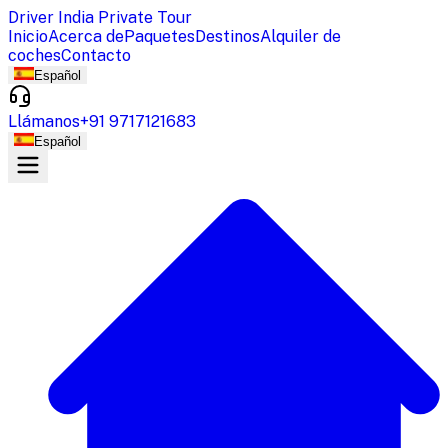
Driver India Private Tour
Inicio
Acerca de
Paquetes
Destinos
Alquiler de
coches
Contacto
Español
Llámanos
+91 9717121683
Español