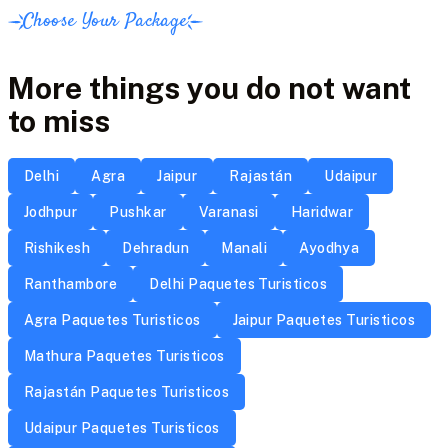
Choose Your Package
More things you do not want
to miss
Delhi
Agra
Jaipur
Rajastán
Udaipur
Jodhpur
Pushkar
Varanasi
Haridwar
Rishikesh
Dehradun
Manali
Ayodhya
Ranthambore
Delhi Paquetes Turisticos
Agra Paquetes Turisticos
Jaipur Paquetes Turisticos
Mathura Paquetes Turisticos
Rajastán Paquetes Turisticos
Udaipur Paquetes Turisticos