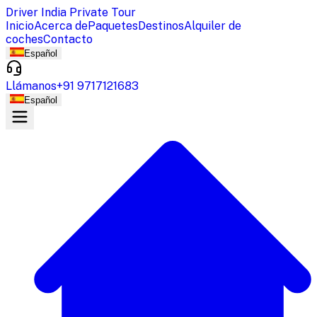
Driver India Private Tour
Inicio
Acerca de
Paquetes
Destinos
Alquiler de
coches
Contacto
Español
Llámanos
+91 9717121683
Español