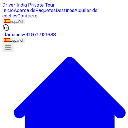
Driver India Private Tour
Inicio
Acerca de
Paquetes
Destinos
Alquiler de
coches
Contacto
Español
Llámanos
+91 9717121683
Español