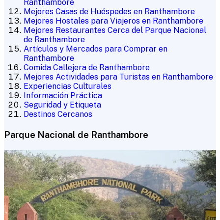
Ranthambore
Mejores Casas de Huéspedes en Ranthambore
Mejores Hostales para Viajeros en Ranthambore
Mejores Restaurantes Cerca del Parque Nacional
de Ranthambore
Artículos y Mercados para Comprar en
Ranthambore
Comida Callejera de Ranthambore
Mejores Actividades para Turistas en Ranthambore
Experiencias Culturales
Información Práctica
Seguridad y Etiqueta
Destinos Cercanos
Parque Nacional de Ranthambore