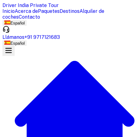
Driver India Private Tour
Inicio
Acerca de
Paquetes
Destinos
Alquiler de
coches
Contacto
Español
Llámanos
+91 9717121683
Español