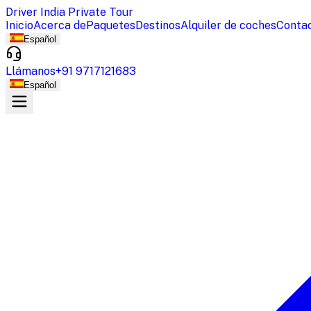
Driver India Private Tour
Inicio
Acerca de
Paquetes
Destinos
Alquiler de coches
Conta
Español
Llámanos
+91 9717121683
Español