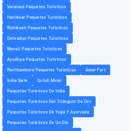
Varanasi Paquetes Turisticos
Haridwar Paquetes Turisticos
Rishikesh Paquetes Turisticos
Dehradun Paquetes Turisticos
Manali Paquetes Turisticos
Ayodhya Paquetes Turisticos
Ranthambore Paquetes Turisticos
Amer Fort
India Gate
Qutub Minar
Paquetes Turísticos De India
Paquetes Turísticos Del Triángulo De Oro
Paquetes Turísticos De Yoga Y Ayurveda
Paquetes Turísticos De Un Día