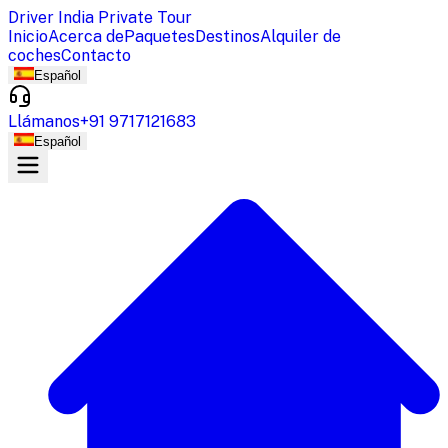
Driver India Private Tour
Inicio
Acerca de
Paquetes
Destinos
Alquiler de
coches
Contacto
Español
Llámanos
+91 9717121683
Español