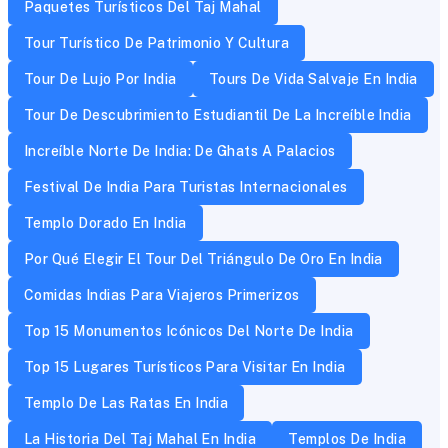
Paquetes Turísticos Del Taj Mahal
Tour Turístico De Patrimonio Y Cultura
Tour De Lujo Por India
Tours De Vida Salvaje En India
Tour De Descubrimiento Estudiantil De La Increíble India
Increíble Norte De India: De Ghats A Palacios
Festival De India Para Turistas Internacionales
Templo Dorado En India
Por Qué Elegir El Tour Del Triángulo De Oro En India
Comidas Indias Para Viajeros Primerizos
Top 15 Monumentos Icónicos Del Norte De India
Top 15 Lugares Turísticos Para Visitar En India
Templo De Las Ratas En India
La Historia Del Taj Mahal En India
Templos De India