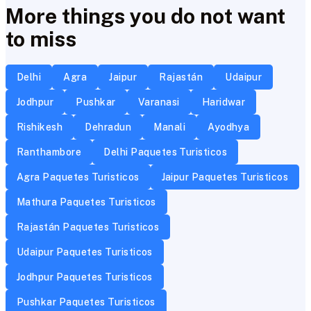
More things you do not want
to miss
Delhi
Agra
Jaipur
Rajastán
Udaipur
Jodhpur
Pushkar
Varanasi
Haridwar
Rishikesh
Dehradun
Manali
Ayodhya
Ranthambore
Delhi Paquetes Turisticos
Agra Paquetes Turisticos
Jaipur Paquetes Turisticos
Mathura Paquetes Turisticos
Rajastán Paquetes Turisticos
Udaipur Paquetes Turisticos
Jodhpur Paquetes Turisticos
Pushkar Paquetes Turisticos