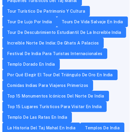
Paquetes Turísticos Del Taj Mahal
Tour Turístico De Patrimonio Y Cultura
Tour De Lujo Por India
Tours De Vida Salvaje En India
Tour De Descubrimiento Estudiantil De La Increíble India
Increíble Norte De India: De Ghats A Palacios
Festival De India Para Turistas Internacionales
Templo Dorado En India
Por Qué Elegir El Tour Del Triángulo De Oro En India
Comidas Indias Para Viajeros Primerizos
Top 15 Monumentos Icónicos Del Norte De India
Top 15 Lugares Turísticos Para Visitar En India
Templo De Las Ratas En India
La Historia Del Taj Mahal En India
Templos De India