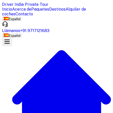
Driver India Private Tour
Inicio
Acerca de
Paquetes
Destinos
Alquiler de
coches
Contacto
Español
Llámanos
+91 9717121683
Español