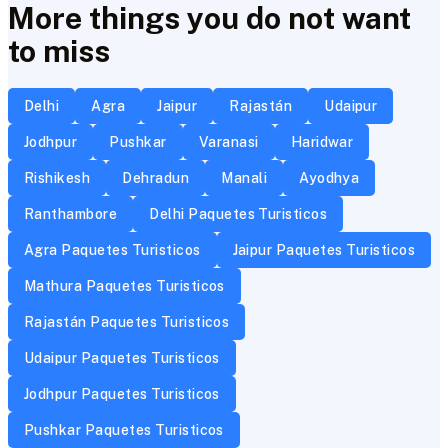
More things you do not want
to miss
Delhi
Agra
Jaipur
Rajastán
Udaipur
Jodhpur
Pushkar
Varanasi
Haridwar
Rishikesh
Dehradun
Manali
Ayodhya
Ranthambore
Delhi Paquetes Turisticos
Agra Paquetes Turisticos
Jaipur Paquetes Turisticos
Mathura Paquetes Turisticos
Rajastán Paquetes Turisticos
Udaipur Paquetes Turisticos
Jodhpur Paquetes Turisticos
Pushkar Paquetes Turisticos