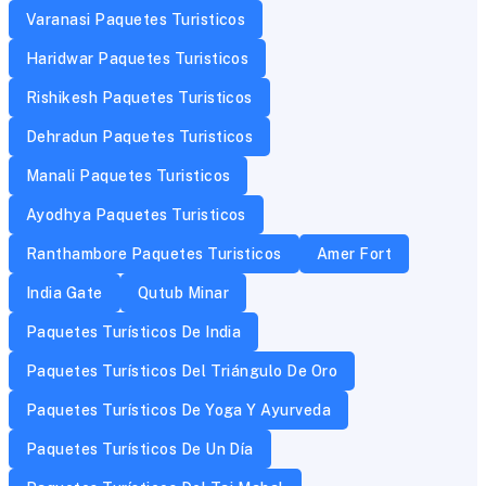
Varanasi Paquetes Turisticos
Haridwar Paquetes Turisticos
Rishikesh Paquetes Turisticos
Dehradun Paquetes Turisticos
Manali Paquetes Turisticos
Ayodhya Paquetes Turisticos
Ranthambore Paquetes Turisticos
Amer Fort
India Gate
Qutub Minar
Paquetes Turísticos De India
Paquetes Turísticos Del Triángulo De Oro
Paquetes Turísticos De Yoga Y Ayurveda
Paquetes Turísticos De Un Día