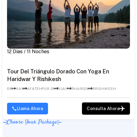
12 Días / 11 Noches
Tour Del Triángulo Dorado Con Yoga En
Haridwar Y Rishikesh
DELHI
AGRA
FATEHPUR SIKRI
JAIPUR
HARIDWAR
RISHIKESH
Llama Ahora
Consulta Ahora
Choose Your Package