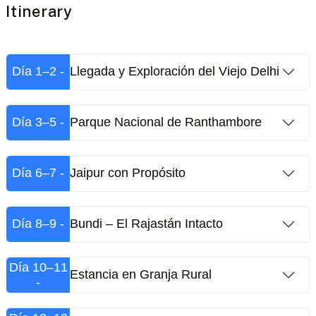
Itinerary
Día 1–2 -
Llegada y Exploración del Viejo Delhi
Día 3–5 -
Parque Nacional de Ranthambore
Día 6–7 -
Jaipur con Propósito
Día 8–9 -
Bundi – El Rajastán Intacto
Día 10–11
Estancia en Granja Rural
-