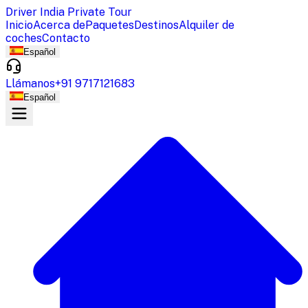
Driver India Private Tour
Inicio
Acerca de
Paquetes
Destinos
Alquiler de
coches
Contacto
Español
Llámanos
+91 9717121683
Español