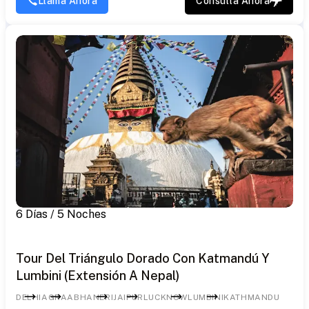
Llama Ahora
Consulta Ahora
6 Días / 5 Noches
Tour Del Triángulo Dorado Con Katmandú Y
Lumbini (Extensión A Nepal)
DELHI
AGRA
ABHANERI
JAIPUR
LUCKNOW
LUMBINI
KATHMANDU