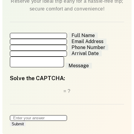
Reserve your ideal trip early for a hassle-free trip;
secure comfort and convenience!
Full Name
Email Address
Phone Number
Arrival Date
Message
Solve the CAPTCHA:
= ?
Submit