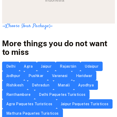
Indonesia
Choose Your Package
More things you do not want
to miss
Delhi
Agra
Jaipur
Rajastán
Udaipur
Jodhpur
Pushkar
Varanasi
Haridwar
Rishikesh
Dehradun
Manali
Ayodhya
Ranthambore
Delhi Paquetes Turisticos
Agra Paquetes Turisticos
Jaipur Paquetes Turisticos
Mathura Paquetes Turisticos