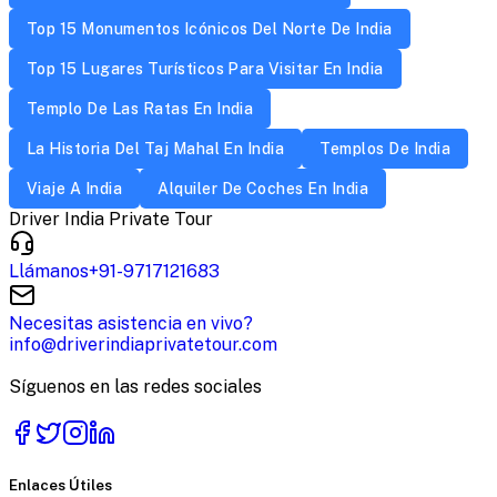
Top 15 Monumentos Icónicos Del Norte De India
Top 15 Lugares Turísticos Para Visitar En India
Templo De Las Ratas En India
La Historia Del Taj Mahal En India
Templos De India
Viaje A India
Alquiler De Coches En India
Driver India Private Tour
Llámanos
+91-9717121683
Necesitas asistencia en vivo?
info@driverindiaprivatetour.com
Síguenos en las redes sociales
Enlaces Útiles