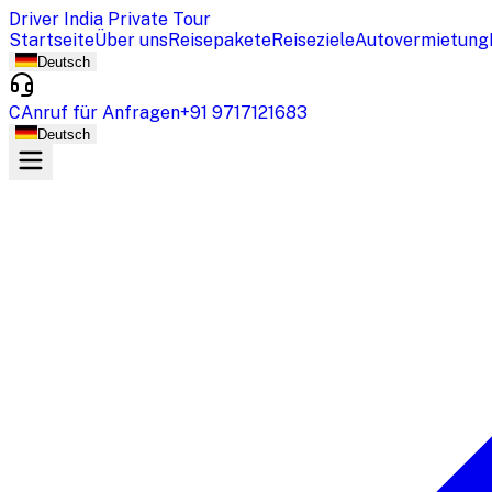
Driver India Private Tour
Startseite
Über uns
Reisepakete
Reiseziele
Autovermietung
Deutsch
CAnruf für Anfragen
+91 9717121683
Deutsch