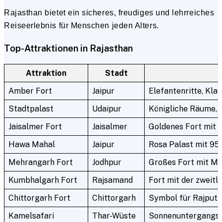
Rajasthan bietet ein sicheres, freudiges und lehrreiches
Reiseerlebnis für Menschen jeden Alters.
Top-Attraktionen in Rajasthan
Attraktion
Stadt
Amber Fort
Jaipur
Elefantenritte, Kla
Stadtpalast
Udaipur
Königliche Räume, 
Jaisalmer Fort
Jaisalmer
Goldenes Fort mit
Hawa Mahal
Jaipur
Rosa Palast mit 95
Mehrangarh Fort
Jodhpur
Großes Fort mit Mu
Kumbhalgarh Fort
Rajsamand
Fort mit der zweit
Chittorgarh Fort
Chittorgarh
Symbol für Rajput
Kamelsafari
Thar-Wüste
Sonnenuntergangsr