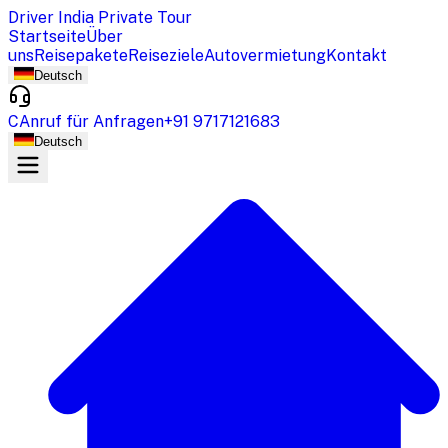
Driver India Private Tour
Startseite
Über
uns
Reisepakete
Reiseziele
Autovermietung
Kontakt
Deutsch
CAnruf für Anfragen
+91 9717121683
Deutsch