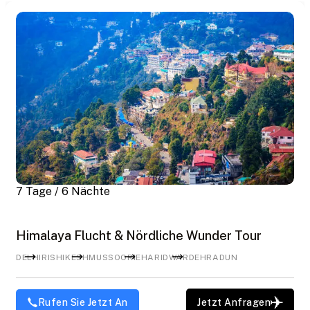
7 Tage / 6 Nächte
Himalaya Flucht & Nördliche Wunder Tour
DELHI
RISHIKESH
MUSSOORIE
HARIDWAR
DEHRADUN
Rufen Sie Jetzt An
Jetzt Anfragen