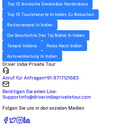
Top 15 Ikonische Denkmäler Nordindiens
Top 15 Touristenorte In Indien Zu Besuchen
Rattentempel In Indien
Die Geschichte Des Taj Mahal In Indien
Tempel Indiens
Reise Nach Indien
Autovermietung In Indien
Driver India Private Tour
Anruf für Anfragen
+91-9717121683
Benötigen Sie einen Live-
Support
info@driverindiaprivatetour.com
Folgen Sie uns in den sozialen Medien