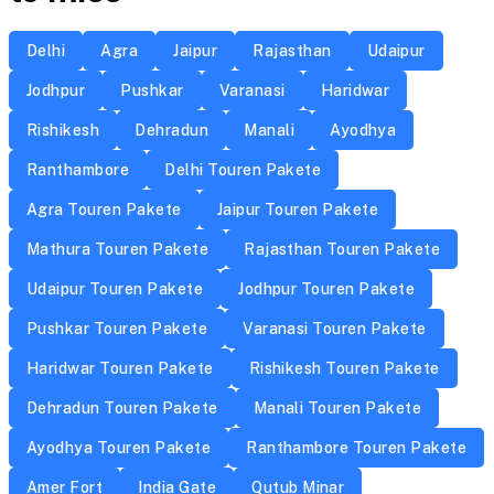
Delhi
Agra
Jaipur
Rajasthan
Udaipur
Jodhpur
Pushkar
Varanasi
Haridwar
Rishikesh
Dehradun
Manali
Ayodhya
Ranthambore
Delhi Touren Pakete
Agra Touren Pakete
Jaipur Touren Pakete
Mathura Touren Pakete
Rajasthan Touren Pakete
Udaipur Touren Pakete
Jodhpur Touren Pakete
Pushkar Touren Pakete
Varanasi Touren Pakete
Haridwar Touren Pakete
Rishikesh Touren Pakete
Dehradun Touren Pakete
Manali Touren Pakete
Ayodhya Touren Pakete
Ranthambore Touren Pakete
Amer Fort
India Gate
Qutub Minar