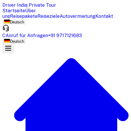
Driver India Private Tour
Startseite
Über
uns
Reisepakete
Reiseziele
Autovermietung
Kontakt
Deutsch
CAnruf für Anfragen
+91 9717121683
Deutsch