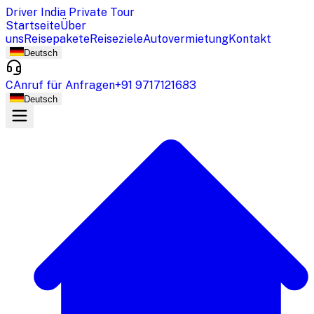
Driver India Private Tour
Startseite
Über
uns
Reisepakete
Reiseziele
Autovermietung
Kontakt
Deutsch
CAnruf für Anfragen
+91 9717121683
Deutsch