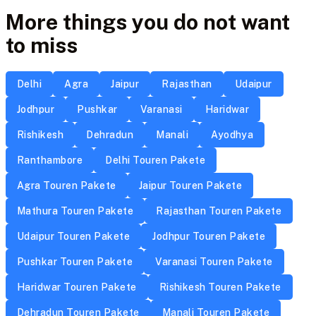
More things you do not want
to miss
Delhi
Agra
Jaipur
Rajasthan
Udaipur
Jodhpur
Pushkar
Varanasi
Haridwar
Rishikesh
Dehradun
Manali
Ayodhya
Ranthambore
Delhi Touren Pakete
Agra Touren Pakete
Jaipur Touren Pakete
Mathura Touren Pakete
Rajasthan Touren Pakete
Udaipur Touren Pakete
Jodhpur Touren Pakete
Pushkar Touren Pakete
Varanasi Touren Pakete
Haridwar Touren Pakete
Rishikesh Touren Pakete
Dehradun Touren Pakete
Manali Touren Pakete