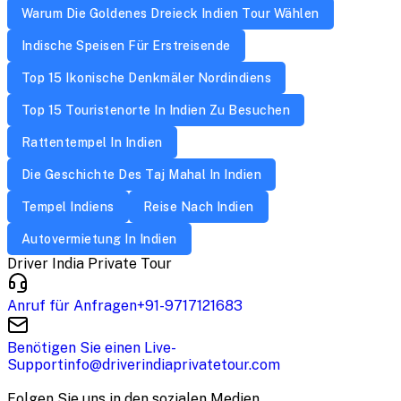
Warum Die Goldenes Dreieck Indien Tour Wählen
Indische Speisen Für Erstreisende
Top 15 Ikonische Denkmäler Nordindiens
Top 15 Touristenorte In Indien Zu Besuchen
Rattentempel In Indien
Die Geschichte Des Taj Mahal In Indien
Tempel Indiens
Reise Nach Indien
Autovermietung In Indien
Driver India Private Tour
Anruf für Anfragen
+91-9717121683
Benötigen Sie einen Live-
Support
info@driverindiaprivatetour.com
Folgen Sie uns in den sozialen Medien