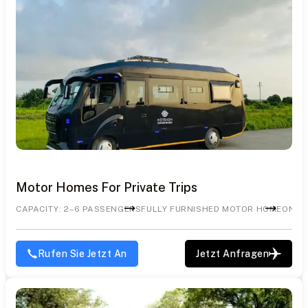
Motor Homes For Private Trips
CAPACITY: 2–6 PASSENGERS
FULLY FURNISHED MOTOR HOME
ONBO
Rufen Sie Jetzt An
Jetzt Anfragen