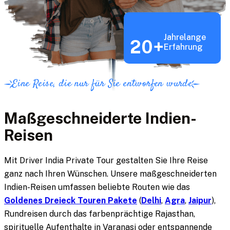
Jahrelange
20+
Erfahrung
Eine Reise, die nur für Sie entworfen wurde
Maßgeschneiderte Indien-
Reisen
Mit Driver India Private Tour gestalten Sie Ihre Reise
ganz nach Ihren Wünschen. Unsere maßgeschneiderten
Indien-Reisen umfassen beliebte Routen wie das
Goldenes Dreieck Touren Pakete
(
Delhi
,
Agra
,
Jaipur
),
Rundreisen durch das farbenprächtige Rajasthan,
spirituelle Aufenthalte in Varanasi oder entspannende