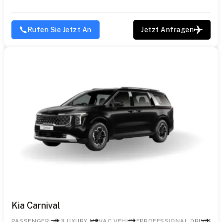
Rufen Sie Jetzt An
Jetzt Anfragen
Kia Carnival
PASSENGER: 4+1
LUXURY MPV
AC VEHICLE
PROFESSIONAL DRIVER
SP