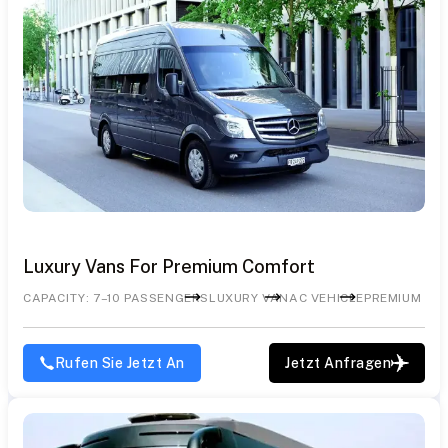
Luxury Vans For Premium Comfort
CAPACITY: 7–10 PASSENGERS
LUXURY VAN
AC VEHICLE
PREMIUM INT
Rufen Sie Jetzt An
Jetzt Anfragen