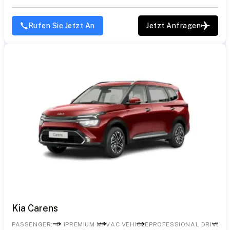
Rufen Sie Jetzt An
Jetzt Anfragen
Kia Carens
PASSENGER: 4+1
PREMIUM MPV
AC VEHICLE
PROFESSIONAL DRIVER
S