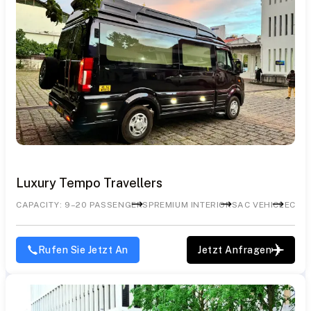
Luxury Tempo Travellers
CAPACITY: 9–20 PASSENGERS
PREMIUM INTERIORS
AC VEHICLE
COM
Rufen Sie Jetzt An
Jetzt Anfragen