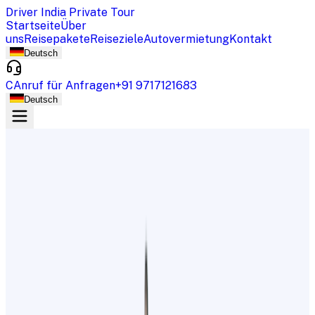
Driver India Private Tour
Startseite
Über
uns
Reisepakete
Reiseziele
Autovermietung
Kontakt
Deutsch
CAnruf für Anfragen
+91 9717121683
Deutsch