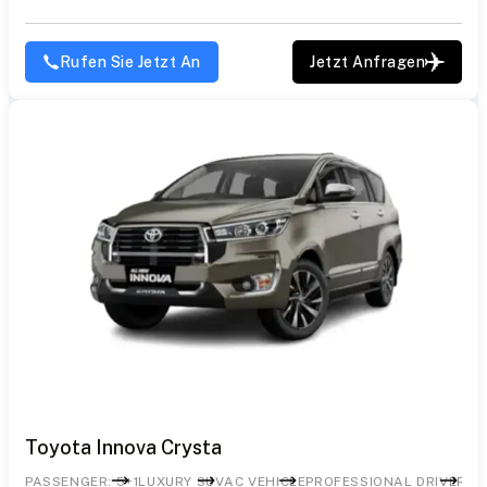
Rufen Sie Jetzt An
Jetzt Anfragen
Toyota Innova Crysta
PASSENGER: 5+1
LUXURY SUV
AC VEHICLE
PROFESSIONAL DRIVER
PR