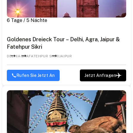
6 Tage / 5 Nächte
Goldenes Dreieck Tour – Delhi, Agra, Jaipur &
Fatehpur Sikri
DELHI
AGRA
FATEHPUR SIKRI
JAIPUR
Rufen Sie Jetzt An
Jetzt Anfragen