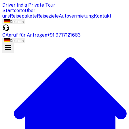
Driver India Private Tour
Startseite
Über
uns
Reisepakete
Reiseziele
Autovermietung
Kontakt
Deutsch
CAnruf für Anfragen
+91 9717121683
Deutsch