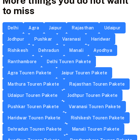
More things you do not want
to miss
Delhi
Agra
Jaipur
Rajasthan
Udaipur
Jodhpur
Pushkar
Varanasi
Haridwar
Rishikesh
Dehradun
Manali
Ayodhya
Ranthambore
Delhi Touren Pakete
Agra Touren Pakete
Jaipur Touren Pakete
Mathura Touren Pakete
Rajasthan Touren Pakete
Udaipur Touren Pakete
Jodhpur Touren Pakete
Pushkar Touren Pakete
Varanasi Touren Pakete
Haridwar Touren Pakete
Rishikesh Touren Pakete
Dehradun Touren Pakete
Manali Touren Pakete