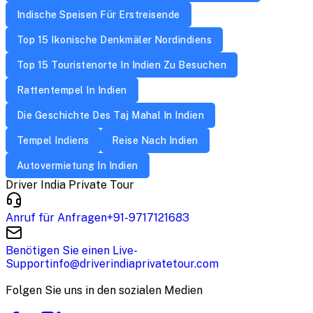
Indische Speisen Für Erstreisende
Top 15 Ikonische Denkmäler Nordindiens
Top 15 Touristenorte In Indien Zu Besuchen
Rattentempel In Indien
Die Geschichte Des Taj Mahal In Indien
Tempel Indiens
Reise Nach Indien
Autovermietung In Indien
Driver India Private Tour
Anruf für Anfragen
+91-9717121683
Benötigen Sie einen Live-
Support
info@driverindiaprivatetour.com
Folgen Sie uns in den sozialen Medien