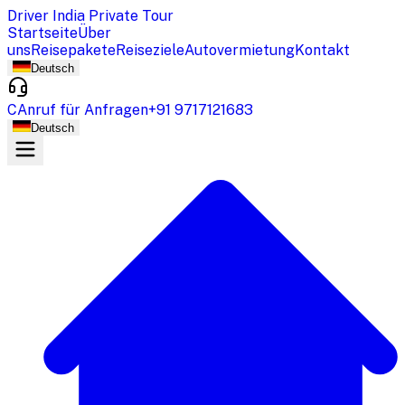
Driver India Private Tour
Startseite
Über
uns
Reisepakete
Reiseziele
Autovermietung
Kontakt
Deutsch
CAnruf für Anfragen
+91 9717121683
Deutsch