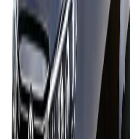
Conductor En India?
¿Cuántos Pasajeros Pueden Viajar En Un Toyota Innova
Crysta?
¿Es El Toyota Innova Crysta Adecuado Para Viajes Largos Y
Rutas De Montaña?
¿Puedo Reservar Un Toyota Innova Crysta Con Conductor
Para Viajes Fuera De La Ciudad?
¿Está Disponible El Toyota Innova Crysta Para Recogidas Y
Traslados Al Aeropuerto?