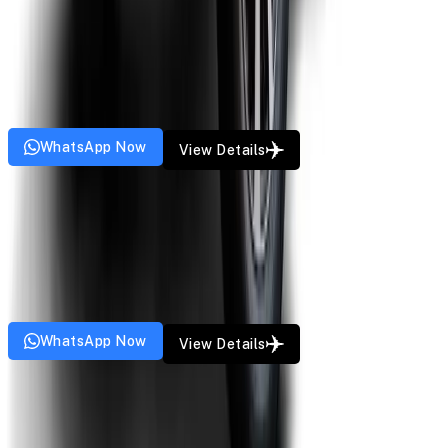
Toyota Innova
Starting from
₹
14
/km
6
Pax
4
Bags
5
Doors
AC
GPS
Music
WhatsApp Now
View Details
Premium SUV
Toyota Innova Crysta
Starting from
₹
16
/km
6
Pax
5
Bags
5
Doors
AC
GPS
Music
WhatsApp Now
View Details