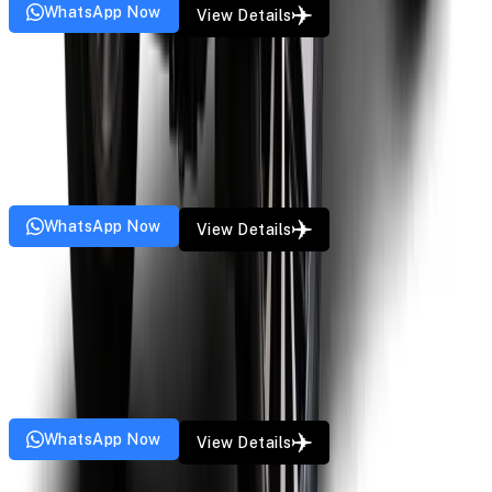
WhatsApp Now
View Details
Van
Tempo Traveller
Starting from
₹
18
/km
12
Pax
8
Bags
4
Doors
AC
GPS
Music
WhatsApp Now
View Details
Sedan
Toyota Etios
Starting from
₹
9
/km
4
Pax
3
Bags
4
Doors
AC
GPS
Music
WhatsApp Now
View Details
SUV