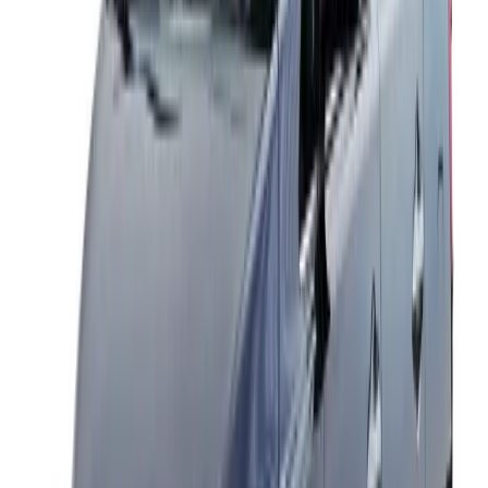
Tabla de Tarifas de Taxi
Tarifa Base
Tarifa por
Tipo de Vehículo
Capacidad
(₹)
Km (₹)
Toyota Etios
4 plazas
1800
12
Maruti Swift
4 plazas
1800
12
Dzire
Maruti Ciaz
4 plazas
2000
13
Toyota Innova
6–7 plazas
2500
15
Toyota Innova
6–7 plazas
3000
18
Crysta
Kia Carens
6–7 plazas
2800
16
Mahindra Scorpio
6–7 plazas
3200
18