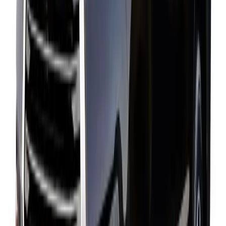
Book Your Tour
Reserve your ideal trip early for a hassle-free trip;
secure comfort and convenience!
Full Name
Email Address
Phone Number
Arrival Date
Message
Solve the CAPTCHA: