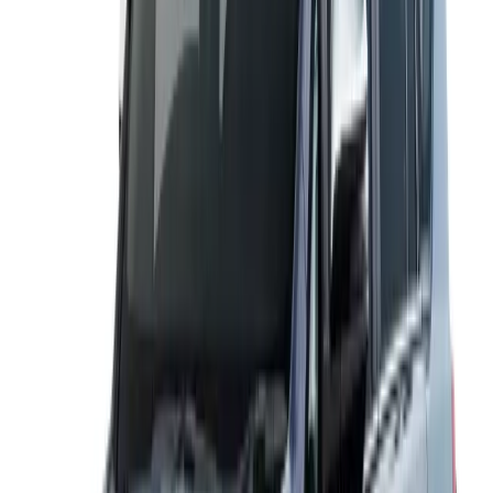
perfecto para viajes interurbanos de larga distancia,
vacaciones familiares, tours corporativos y visitas en
grupo. Conocido por su potente rendimiento, interiores
espaciosos y superior calidad de marcha, el Innova
Crysta es uno de los MPV más confiables de India.
Disfruta de un viaje fluido y sin estrés con un chófer
profesional, un vehículo con aire acondicionado bien
mantenido, amplio espacio para las piernas e itinerarios
flexibles, ideales para autopistas, rutas de montaña y
tours de varios días por toda India.