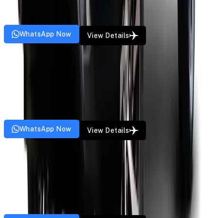
6
Pax
4
Bags
5
Doors
AC
GPS
Music
WhatsApp Now
View Details
Sedan
Maruti Ciaz
Starting from
₹
10
/km
4
Pax
3
Bags
4
Doors
AC
GPS
Music
WhatsApp Now
View Details
Sedan
Maruti Swift Dzire
Starting from
₹
9
/km
4
Pax
2
Bags
4
Doors
AC
GPS
Music