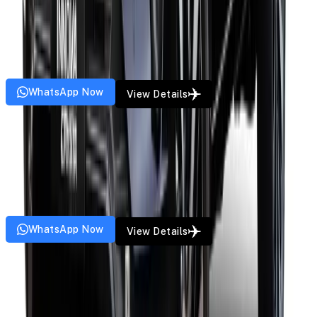
Force Urbania Traveller
Starting from
₹
22
/km
10
Pax
8
Bags
4
Doors
AC
GPS
Music
WhatsApp Now
View Details
MUV
Kia Carens
Starting from
₹
13
/km
6
Pax
4
Bags
5
Doors
AC
GPS
Music
WhatsApp Now
View Details
SUV
Mahindra Scorpio
Starting from
₹
15
/km