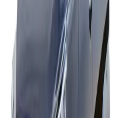
Tempo Traveller
12 plazas
4000
22
12–17
Force Urbania
5500
26
plazas
Why Book With Us
Conductores Verificados Y Con Experiencia
Recogida Y Traslado Puntuales
Vehículos Bien Mantenidos
Expertos En Rutas Locales
Precios Transparentes
Atención Al Cliente 24/7
Frequently Asked & Question
¿Qué Incluye El Alquiler De Toyota Innova Crysta Con