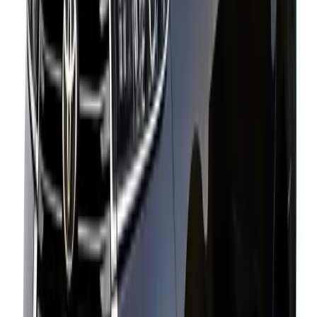
¿Los Conductores Tienen Experiencia En Rutas Largas Y
De Autopista?
¿Cuáles Son Las Tarifas Por Kilómetro Del Alquiler De
Innova Crysta?
¿Es El Toyota Innova Crysta Cómodo Para Personas
Mayores?
¿Puedo Personalizar Mi Itinerario Al Reservar Un Innova
Crysta?
¿Es El Innova Crysta Mejor Que El Ertiga O El Tempo
Traveller Para Alquilar?