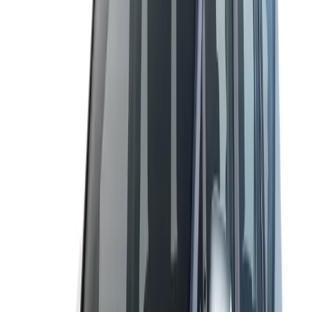
Alquiler de Toyota Innova Crysta con
Conductor en India
MUV
6
Pax
4
Bags
5
Doors
AC
GPS
Music
Disponible para viajes locales, fuera de la ciudad
y traslados al aeropuerto
India
Elige confort premium y fiabilidad con nuestro
Alquiler
de Toyota Innova Crysta con Conductor en India
,