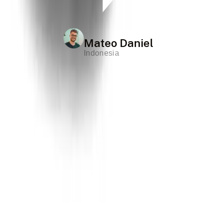
Mateo Daniel
Indonesia
Driver India Private Tour
Llámanos
+91-9717121683
Necesitas asistencia en vivo?
info@driverindiaprivatetour.com
Síguenos en las redes sociales