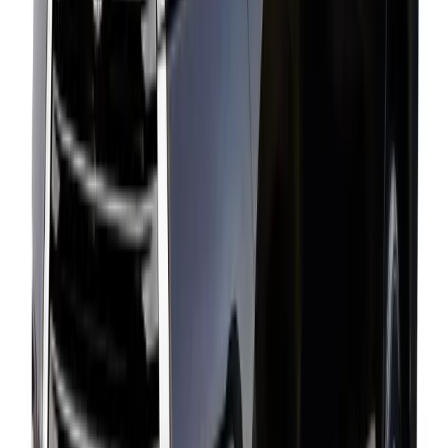
Book Your Tour
Reserve your ideal trip early for a hassle-free trip;
secure comfort and convenience!
Full Name
Email Address
Phone Number
Arrival Date
Message
Solve the CAPTCHA:
= ?