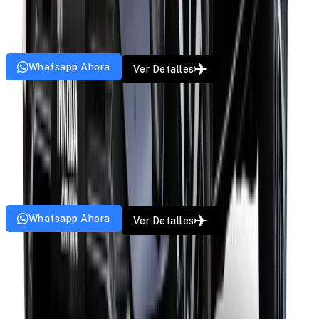
10
Paz
8
Bolsos
4
Puertas
AC
GPS
Música
Whatsapp Ahora
Ver Detalles
MUV
Kia Carens
A partir de
₹
13
/km
6
Paz
4
Bolsos
5
Puertas
AC
GPS
Música
Whatsapp Ahora
Ver Detalles
SUV
Mahindra Scorpio
A partir de
₹
15
/km