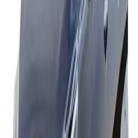
Tempo Traveller
12 plazas
4000
22
12–17
Force Urbania
5500
26
plazas
Why Book With Us
Conductores Verificados Y Con Experiencia
Recogida Y Traslado Puntuales
Vehículos Bien Mantenidos
Expertos En Rutas Locales
Precios Transparentes
Atención Al Cliente 24/7
Frequently Asked & Question
¿Qué Incluye El Alquiler De Maruti Swift Dzire Con