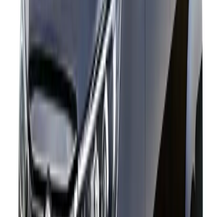
Conductor En India?
¿Es El Maruti Swift Dzire Adecuado Para Viajes Largos Y
Fuera De La Ciudad?
¿Cuántos Pasajeros Pueden Viajar En Un Swift Dzire?
¿Puedo Reservar Un Maruti Swift Dzire Con Conductor Para
Viajes De Solo Ida?
¿Es El Swift Dzire Una Buena Opción Para Recogidas Y
Traslados Al Aeropuerto?
¿Los Conductores Tienen Experiencia Y Verificación De