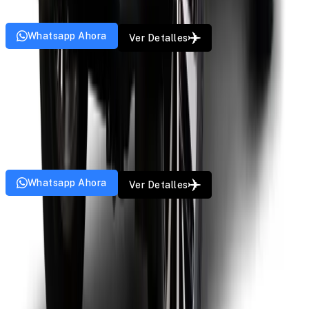
4
Paz
2
Bolsos
4
Puertas
AC
GPS
Música
Whatsapp Ahora
Ver Detalles
Van
Tempo Traveller
A partir de
₹
18
/km
12
Paz
8
Bolsos
4
Puertas
AC
GPS
Música
Whatsapp Ahora
Ver Detalles
Sedan
Toyota Etios
A partir de
₹
9
/km
4
Paz
3
Bolsos
4
Puertas
AC
GPS