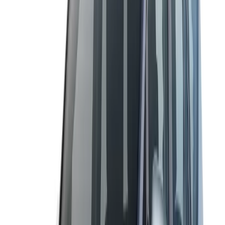
Alquiler de Maruti Swift Dzire con
Conductor en India
Sedán
4
Pax
2
Bags
4
Doors
AC
GPS
Music
Disponible para viajes locales, fuera de la ciudad
y traslados al aeropuerto
India
Reserva un
Alquiler de Maruti Swift Dzire con
Conductor en India
fiable y económico para recogidas