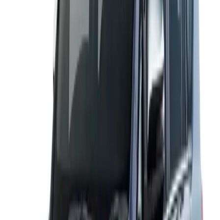
y traslados al aeropuerto, recorridos urbanos y cómodos
viajes fuera de la ciudad. El Dzire es conocido por su
conducción suave, excelente rendimiento de
combustible y manejo sencillo, lo que lo convierte en
una excelente opción para parejas, familias pequeñas,
viajeros corporativos y rutas interurbanas frecuentes.
Disfruta de un viaje sin complicaciones con un chófer
capacitado, un sedán con aire acondicionado y planes
de viaje flexibles por los principales destinos de India,
ideal para tours cortos, reuniones de negocios y
escapadas de fin de semana.