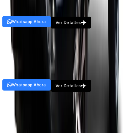
6
Paz
4
Bolsos
5
Puertas
AC
GPS
Música
Whatsapp Ahora
Ver Detalles
Sedan
Maruti Ciaz
A partir de
₹
10
/km
4
Paz
3
Bolsos
4
Puertas
AC
GPS
Música
Whatsapp Ahora
Ver Detalles
Sedan
Maruti Swift Dzire
A partir de
₹
9
/km