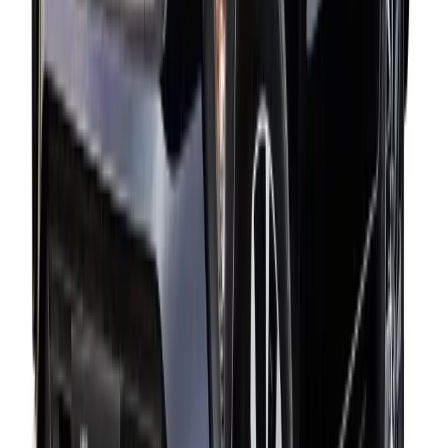
Luxury Van
Force Urbania Traveller
A partir de
₹
22
/km