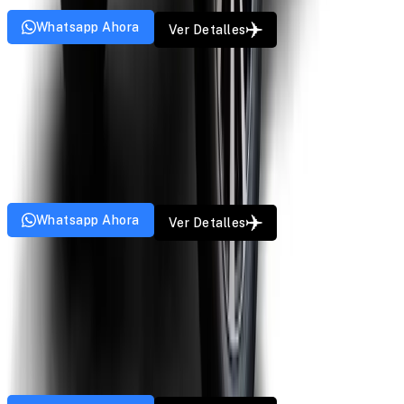
Música
Whatsapp Ahora
Ver Detalles
SUV
Toyota Innova
A partir de
₹
14
/km
6
Paz
4
Bolsos
5
Puertas
AC
GPS
Música
Whatsapp Ahora
Ver Detalles
Premium SUV
Toyota Innova Crysta
A partir de
₹
16
/km
6
Paz
5
Bolsos
5
Puertas
AC
GPS
Música