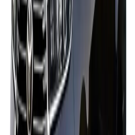
Antecedentes?
¿Cuáles Son Las Tarifas Por Kilómetro Del Alquiler De Swift
Dzire?
¿Es El Maruti Swift Dzire Cómodo Para Personas
Mayores?
¿Puedo Extender El Viaje Después De Reservar El Swift
Dzire?
¿Cuál Es Mejor Para Alquilar: Swift Dzire O Toyota Etios?