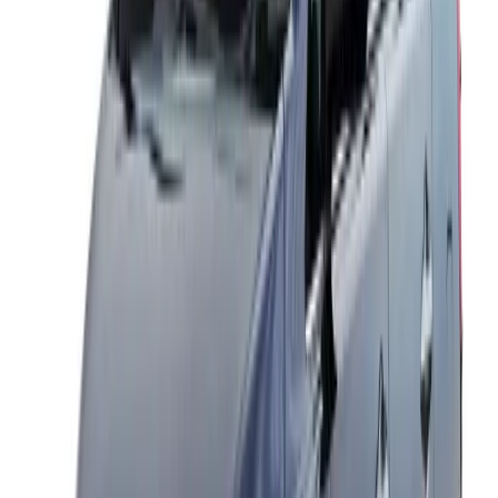
Tabla de Tarifas de Taxi
Tarifa Base
Tarifa por
Tipo de Vehículo
Capacidad
(₹)
Km (₹)
Toyota Etios
4 plazas
1800
12
Maruti Swift
4 plazas
1800
12
Dzire
Maruti Ciaz
4 plazas
2000
13
Toyota Innova
6–7 plazas
2500
15
Toyota Innova
6–7 plazas
3000
18
Crysta
Kia Carens
6–7 plazas
2800
16
Mahindra Scorpio
6–7 plazas
3200
18